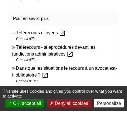
Pour en savoir plus
open_in_new
Télérecours citoyens
Conseil d'État
Télérecours - téléprocédures devant les
open_in_new
juridictions administratives
Conseil d'État
Dans quelles situations le recours à un avocat est-
open_in_new
il obligatoire ?
Conseil d'État
This site uses cookies and gives you control over what you want
to activate
Signaler une erreur sur cette page
OK, accept all
Deny all cookies
Personalize