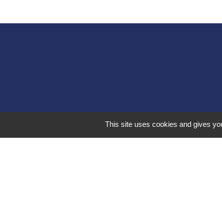
This site uses cookies and gives you
Liens 
Communauté d
Commune Brégn
Commune Murs e
Sitcom de Mores