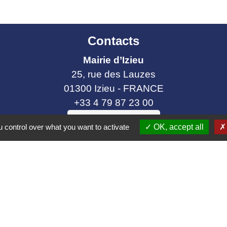
Contacts
Mairie d’Izieu
25, rue des Lauzes
01300 Izieu - FRANCE
+33 4 79 87 23 00
Contact par formulaire
 control over what you want to activate
OK, accept all
collectivités
e communes Bugey Sud
ier Cordon
t Gelignieux
tel