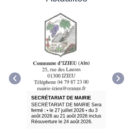
chevron_left
chevron_right
SECRÉTARIAT DE MAIRIE
Ambroi
ensemb
SECRÉTARIAT DE MAIRIE Sera
fermé : • le 27 juillet 2026 • du 3
L’ambro
août 2026 au 21 août 2026 inclus
invasiv
Réouverture le 24 août 2026.
allergi
majeur 