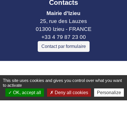
Contacts
Mairie d’Izieu
25, rue des Lauzes
01300 Izieu - FRANCE
+33 4 79 87 23 00
Contact par formulaire
Liens collectivités
Communauté de communes Bugey Sud
This site uses cookies and gives you control over what you want
to activate
Commune Brégnier Cordon
OK, accept all
Deny all cookies
Personalize
Commune Murs et Gelignieux
Sitcom de Morestel
Bugey Sud Trimax
Mentions légales
-
Politique de confidentialité
-