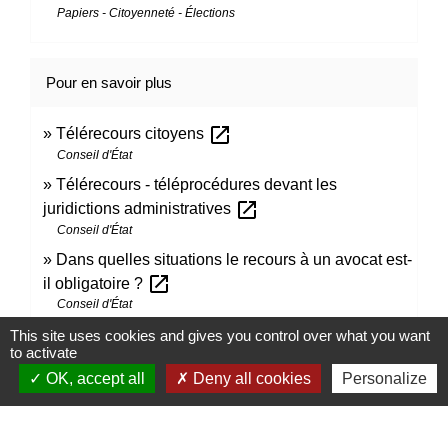
Papiers - Citoyenneté - Élections
Pour en savoir plus
open_in_new
Télérecours citoyens
Conseil d'État
Télérecours - téléprocédures devant les
open_in_new
juridictions administratives
Conseil d'État
Dans quelles situations le recours à un avocat est-
open_in_new
il obligatoire ?
Conseil d'État
This site uses cookies and gives you control over what you want
to activate
Signaler une erreur sur cette page
OK, accept all
Deny all cookies
Personalize