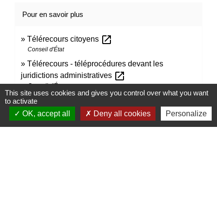
Pour en savoir plus
open_in_new
Télérecours citoyens
Conseil d'État
Télérecours - téléprocédures devant les
open_in_new
juridictions administratives
Conseil d'État
This site uses cookies and gives you control over what you want
Dans quelles situations le recours à un avocat est-
to activate
open_in_new
il obligatoire ?
OK, accept all
Deny all cookies
Personalize
Conseil d'État
Signaler une erreur sur cette page
Contacts