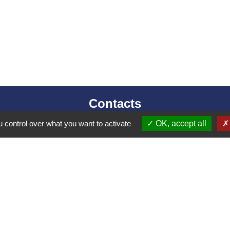
Contacts
Mairie d’Izieu
 control over what you want to activate
OK, accept all
25, rue des Lauzes
01300 Izieu - FRANCE
+33 4 79 87 23 00
Contact par formulaire
collectivités