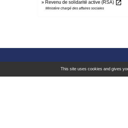
open_in_new
Revenu de solidarité active (RSA)
Ministère chargé des affaires sociales
This site uses cookies and gives you
Liens 