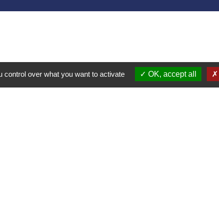
collectivités
e communes Bugey Sud
ier Cordon
t Gelignieux
 control over what you want to activate
OK, accept all
tel
ax
tique de confidentialité
-
Accessibilité
-
Plan du site
Site créé en partenariat avec Réseau des Communes