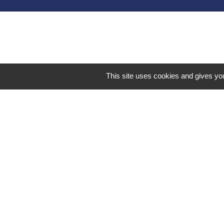
Liens 
Communauté d
Commune Brégn
Commune Murs e
This site uses cookies and gives you
Sitcom de Mores
Bugey Sud Trim
Mentions légales
-
Poli