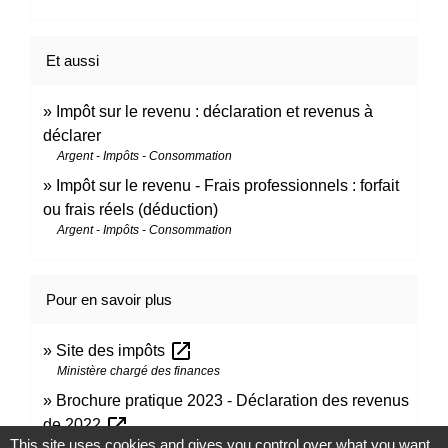
Et aussi
Impôt sur le revenu : déclaration et revenus à
déclarer
Argent - Impôts - Consommation
Impôt sur le revenu - Frais professionnels : forfait
ou frais réels (déduction)
Argent - Impôts - Consommation
Pour en savoir plus
open_in_new
Site des impôts
Ministère chargé des finances
Brochure pratique 2023 - Déclaration des revenus
open_in_new
de 2022
This site uses cookies and gives you control over what you want
Ministère chargé des finances