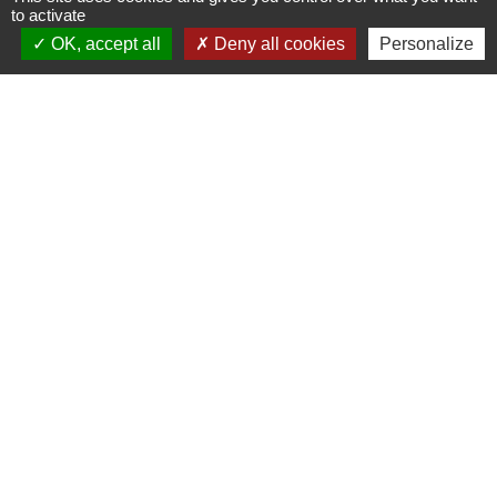
to activate
OK, accept all
Deny all cookies
Personalize
Signaler une erreur sur cette page
Contacts
Mairie d’Izieu
25, rue des Lauzes
01300 Izieu - FRANCE
+33 4 79 87 23 00
Contact par formulaire
Liens collectivités