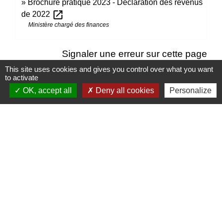
Brochure pratique 2023 - Déclaration des revenus
open_in_new
de 2022
Ministère chargé des finances
Signaler une erreur sur cette page
This site uses cookies and gives you control over what you want
to activate
OK, accept all
Deny all cookies
Personalize
Contacts
Mairie d’Izieu
25, rue des Lauzes
01300 Izieu - FRANCE
+33 4 79 87 23 00
Contact par formulaire