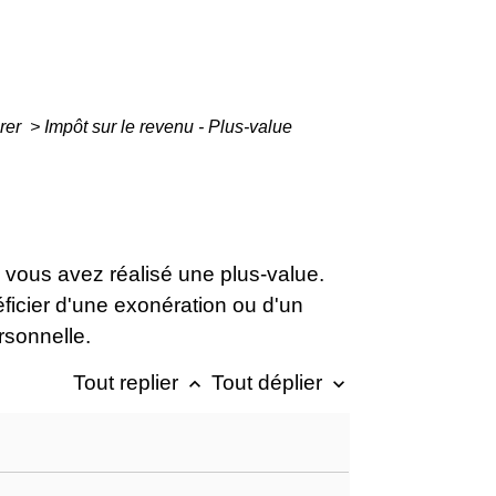
arer
>
Impôt sur le revenu - Plus-value
 vous avez réalisé une plus-value.
ficier d'une exonération ou d'un
rsonnelle.
Tout replier
Tout déplier
keyboard_arrow_up
keyboard_arrow_down