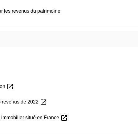
r les revenus du patrimoine
open_in_new
tion
open_in_new
es revenus de 2022
open_in_new
n immobilier situé en France