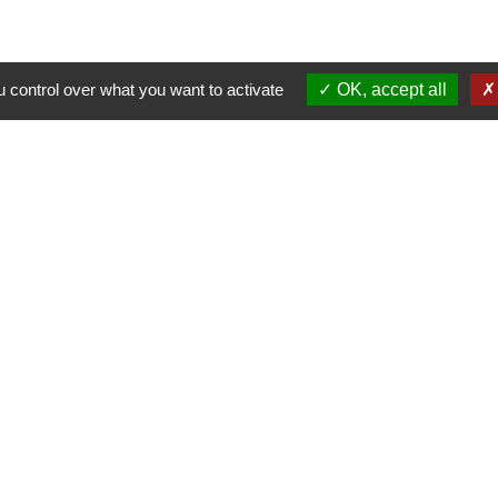
 control over what you want to activate
OK, accept all
Contacts
Mairie d’Izieu
25, rue des Lauzes
01300 Izieu - FRANCE
+33 4 79 87 23 00
Contact par formulaire
collectivités
e communes Bugey Sud
ier Cordon