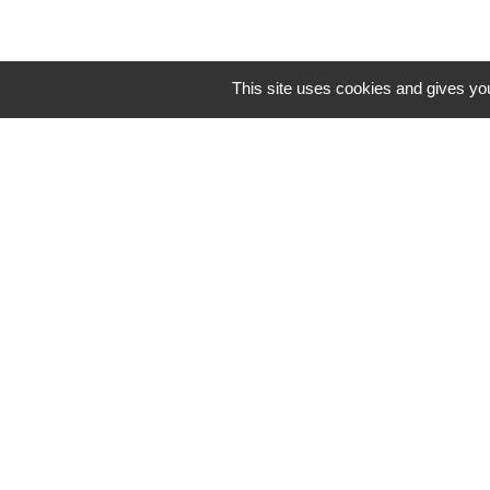
This site uses cookies and gives you
Liens 
Communauté d
Commune Brégn