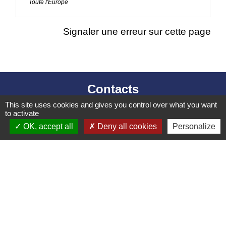
Toute l'Europe
Signaler une erreur sur cette page
Contacts
This site uses cookies and gives you control over what you want
Mairie d’Izieu
to activate
25, rue des Lauzes
OK, accept all
Deny all cookies
Personalize
01300 Izieu - FRANCE
+33 4 79 87 23 00
Contact par formulaire
Liens collectivités