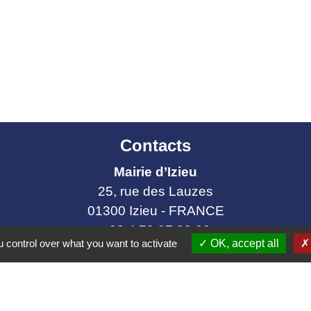
Contacts
Mairie d’Izieu
25, rue des Lauzes
01300 Izieu - FRANCE
+33 4 79 87 23 00
 control over what you want to activate
OK, accept all
Contact par formulaire
collectivités