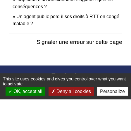
conséquences ?
Un agent public perd-il ses droits à RTT en congé
maladie ?
Signaler une erreur sur cette page
Contacts
This site uses cookies and gives you control over what you want
to activate
Mairie d’Izieu
OK, accept all
Deny all cookies
Personalize
25, rue des Lauzes
01300 Izieu - FRANCE
+33 4 79 87 23 00
Contact par formulaire