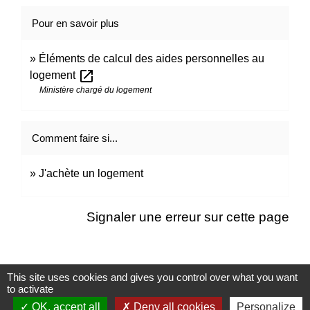
Pour en savoir plus
Éléments de calcul des aides personnelles au
open_in_new
logement
Ministère chargé du logement
Comment faire si...
J'achète un logement
Signaler une erreur sur cette page
This site uses cookies and gives you control over what you want
to activate
Contacts
OK, accept all
Deny all cookies
Personalize