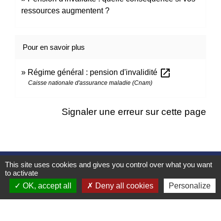
ressources augmentent ?
Pour en savoir plus
open_in_new
Régime général : pension d'invalidité
Caisse nationale d'assurance maladie (Cnam)
Signaler une erreur sur cette page
This site uses cookies and gives you control over what you want
Contacts
to activate
Mairie d’Izieu
OK, accept all
Deny all cookies
Personalize
25, rue des Lauzes
01300 Izieu - FRANCE