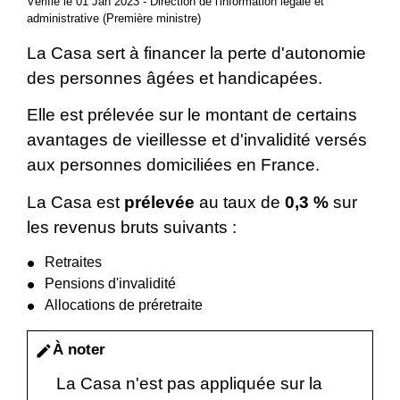
Vérifié le 01 Jan 2023 - Direction de l'information légale et
administrative (Première ministre)
La Casa sert à financer la perte d'autonomie
des personnes âgées et handicapées.
Elle est prélevée sur le montant de certains
avantages de vieillesse et d'invalidité versés
aux personnes domiciliées en France.
La Casa est
prélevée
au taux de
0,3 %
sur
les revenus bruts suivants :
Retraites
Pensions d'invalidité
Allocations de préretraite
À noter
edit
La Casa n'est pas appliquée sur la