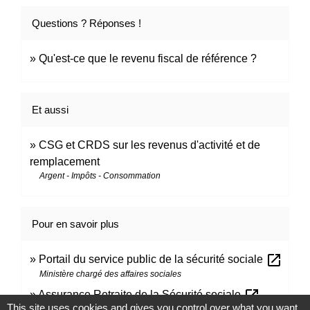
Questions ? Réponses !
Qu'est-ce que le revenu fiscal de référence ?
Et aussi
CSG et CRDS sur les revenus d'activité et de
remplacement
Argent - Impôts - Consommation
Pour en savoir plus
open_in_new
Portail du service public de la sécurité sociale
Ministère chargé des affaires sociales
open_in_new
Assurance Retraite de la Sécurité sociale
This site uses cookies and gives you control over what you want
Caisse nationale d'assurance vieillesse