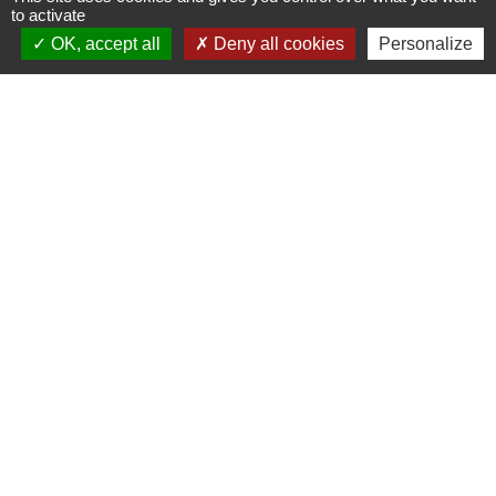
to activate
OK, accept all
Deny all cookies
Personalize
Signaler une erreur sur cette page
Contacts
Mairie d’Izieu
25, rue des Lauzes
01300 Izieu - FRANCE
+33 4 79 87 23 00
Contact par formulaire
Liens collectivités