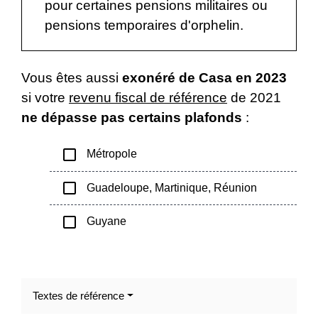
pour certaines pensions militaires ou
pensions temporaires d'orphelin.
Vous êtes aussi
exonéré de Casa en 2023
si votre
revenu fiscal de référence
de 2021
ne dépasse pas certains plafonds
:
check_box_outline_blank
Métropole
check_box_outline_blank
Guadeloupe, Martinique, Réunion
check_box_outline_blank
Guyane
Textes de référence