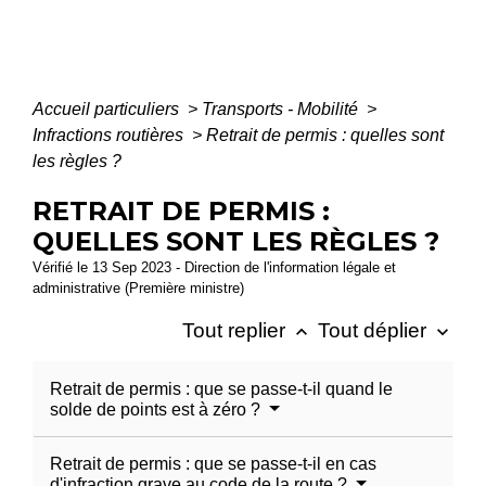
Accueil particuliers
>
Transports - Mobilité
>
Infractions routières
>
Retrait de permis : quelles sont
les règles ?
RETRAIT DE PERMIS :
QUELLES SONT LES RÈGLES ?
Vérifié le 13 Sep 2023 - Direction de l'information légale et
administrative (Première ministre)
Tout replier
Tout déplier
keyboard_arrow_up
keyboard_arrow_down
Retrait de permis : que se passe-t-il quand le
solde de points est à zéro ?
Retrait de permis : que se passe-t-il en cas
d'infraction grave au code de la route ?