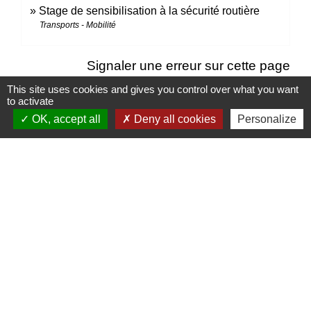
Stage de sensibilisation à la sécurité routière
Transports - Mobilité
Signaler une erreur sur cette page
This site uses cookies and gives you control over what you want
to activate
OK, accept all
Deny all cookies
Personalize
Contacts
Mairie d’Izieu
25, rue des Lauzes
01300 Izieu - FRANCE
+33 4 79 87 23 00
Contact par formulaire
Liens collectivités