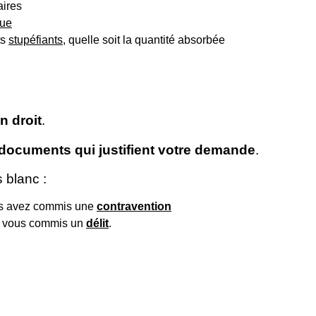
aires
que
ts
stupéfiants
, quelle soit la quantité absorbée
n droit
.
documents qui justifient votre demande
.
 blanc :
s avez commis une
contravention
 vous commis un
délit
.