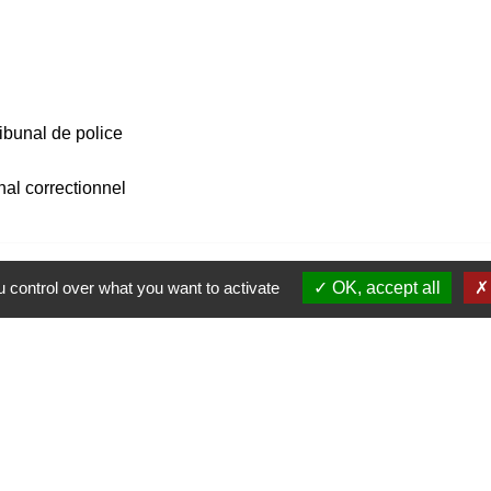
ibunal de police
nal correctionnel
 control over what you want to activate
OK, accept all
Contacts
Mairie d’Izieu
25, rue des Lauzes