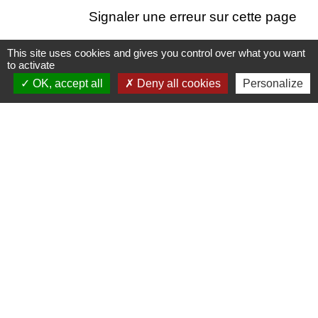
Signaler une erreur sur cette page
This site uses cookies and gives you control over what you want
to activate
OK, accept all
Deny all cookies
Personalize
Contacts
Mairie d’Izieu
25, rue des Lauzes
01300 Izieu - FRANCE
+33 4 79 87 23 00
Contact par formulaire
Liens collectivités
Communauté de communes Bugey Sud
Commune Brégnier Cordon