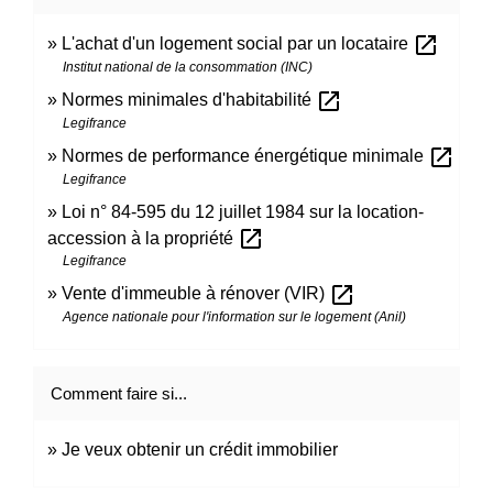
open_in_new
L'achat d'un logement social par un locataire
Institut national de la consommation (INC)
open_in_new
Normes minimales d'habitabilité
Legifrance
open_in_new
Normes de performance énergétique minimale
Legifrance
Loi n° 84-595 du 12 juillet 1984 sur la location-
open_in_new
accession à la propriété
Legifrance
open_in_new
Vente d'immeuble à rénover (VIR)
Agence nationale pour l'information sur le logement (Anil)
Comment faire si...
Je veux obtenir un crédit immobilier