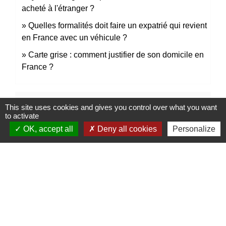
acheté à l'étranger ?
Quelles formalités doit faire un expatrié qui revient
en France avec un véhicule ?
Carte grise : comment justifier de son domicile en
France ?
Pour en savoir plus
This site uses cookies and gives you control over what you want
to activate
OK, accept all
Deny all cookies
Personalize
open_in_new
Importation en France d'un véhicule
Ministère chargé des finances
Signaler une erreur sur cette page