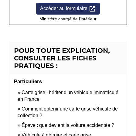
open_in_new
Accéder au formulaire
Ministère chargé de l'intérieur
POUR TOUTE EXPLICATION,
CONSULTER LES FICHES
PRATIQUES :
Particuliers
Carte grise : hériter d'un véhicule immatriculé
en France
Comment obtenir une carte grise véhicule de
collection ?
Épave : que devient la voiture accidentée ?
Véhicule à détruire et carte grise