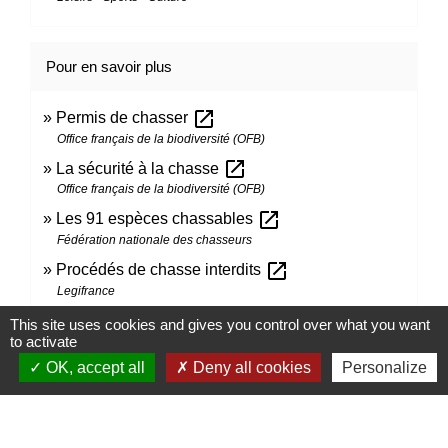
Pour en savoir plus
open_in_new
Permis de chasser
Office français de la biodiversité (OFB)
open_in_new
La sécurité à la chasse
Office français de la biodiversité (OFB)
open_in_new
Les 91 espèces chassables
Fédération nationale des chasseurs
open_in_new
Procédés de chasse interdits
Legifrance
This site uses cookies and gives you control over what you want
to activate
Signaler une erreur sur cette page
OK, accept all
Deny all cookies
Personalize