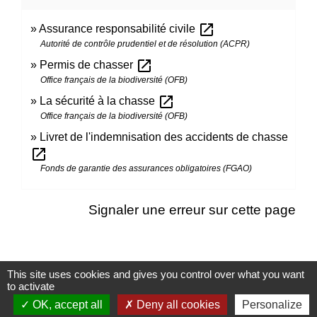
open_in_new
Assurance responsabilité civile
Autorité de contrôle prudentiel et de résolution (ACPR)
open_in_new
Permis de chasser
Office français de la biodiversité (OFB)
open_in_new
La sécurité à la chasse
Office français de la biodiversité (OFB)
Livret de l'indemnisation des accidents de chasse
open_in_new
Fonds de garantie des assurances obligatoires (FGAO)
Signaler une erreur sur cette page
This site uses cookies and gives you control over what you want
to activate
Contacts
OK, accept all
Deny all cookies
Personalize