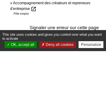
Accompagnement des créateurs et repreneurs
open_in_new
d'entreprise
Pôle emploi
Signaler une erreur sur cette page
This site uses cookies and gives you control over what you want
to activate
OK, accept all
Deny all cookies
Personalize
Contacts
Mairie d’Izieu
25, rue des Lauzes
01300 Izieu - FRANCE
+33 4 79 87 23 00
Contact par formulaire