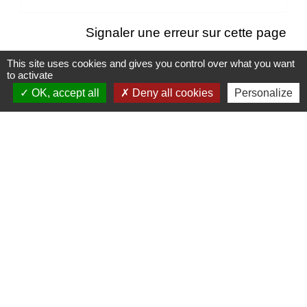
Signaler une erreur sur cette page
This site uses cookies and gives you control over what you want
to activate
OK, accept all
Deny all cookies
Personalize
Contacts
Mairie d’Izieu
25, rue des Lauzes
01300 Izieu - FRANCE
+33 4 79 87 23 00
Contact par formulaire
Liens collectivités
Communauté de communes Bugey Sud