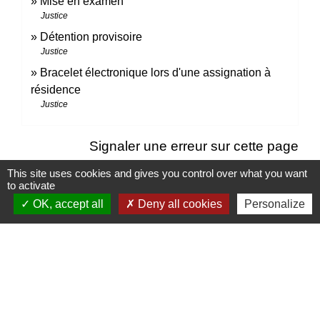
Mise en examen
Justice
Détention provisoire
Justice
Bracelet électronique lors d'une assignation à
résidence
Justice
Signaler une erreur sur cette page
This site uses cookies and gives you control over what you want
to activate
OK, accept all
Deny all cookies
Personalize
Contacts
Mairie d’Izieu
25, rue des Lauzes
01300 Izieu - FRANCE
+33 4 79 87 23 00