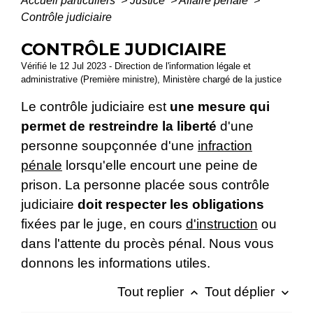
Accueil particuliers
>
Justice
>
Affaire pénale
>
Contrôle judiciaire
CONTRÔLE JUDICIAIRE
Vérifié le 12 Jul 2023 - Direction de l'information légale et
administrative (Première ministre), Ministère chargé de la justice
Le contrôle judiciaire est
une mesure qui
permet de restreindre la liberté
d'une
personne soupçonnée d'une
infraction
pénale
lorsqu'elle encourt une peine de
prison. La personne placée sous contrôle
judiciaire
doit respecter les obligations
fixées par le juge,
en cours
d'instruction
ou
dans l'attente du procès pénal. Nous vous
donnons les informations utiles.
Tout replier
Tout déplier
keyboard_arrow_up
keyboard_arrow_down