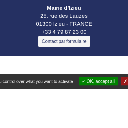
Mairie d’Izieu
25, rue des Lauzes
01300 Izieu - FRANCE
+33 4 79 87 23 00
Contact par formulaire
collectivités
e communes Bugey Sud
 control over what you want to activate
OK, accept all
ier Cordon
t Gelignieux
tel
ax
tique de confidentialité
-
Accessibilité
-
Plan du site