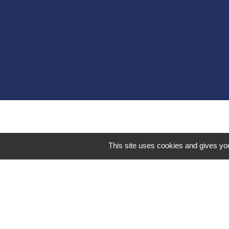
Liens 
Communauté d
This site uses cookies and gives you
Commune Brégn
Commune Murs e
Sitcom de Mores
Bugey Sud Trim
Mentions légales
-
Poli