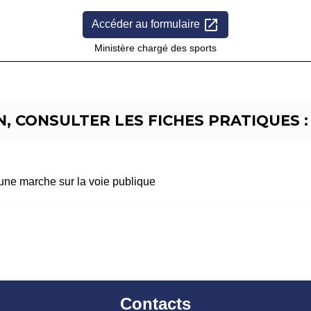
open_in_new
Accéder au formulaire
Ministère chargé des sports
, CONSULTER LES FICHES PRATIQUES :
une marche sur la voie publique
Contacts