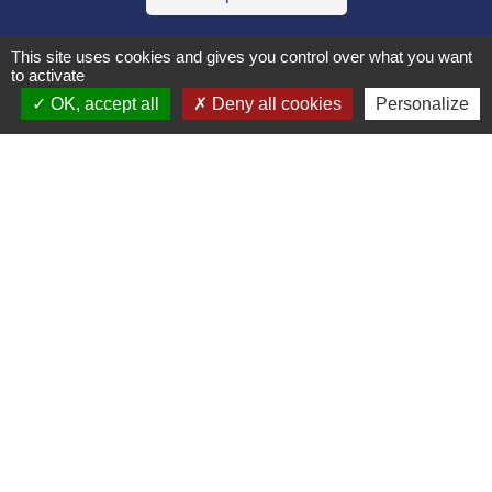
This site uses cookies and gives you control over what you want
Liens collectivités
to activate
OK, accept all
Deny all cookies
Personalize
Communauté de communes Bugey Sud
Commune Brégnier Cordon
Commune Murs et Gelignieux
Sitcom de Morestel
Bugey Sud Trimax
Mentions légales
-
Politique de confidentialité
-
Accessibilité
-
Plan du site
-
Gestion des cookies
Site créé en partenariat avec Réseau des Communes