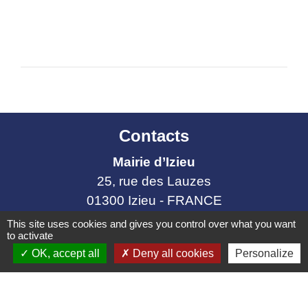
Contacts
Mairie d’Izieu
25, rue des Lauzes
01300 Izieu - FRANCE
+33 4 79 87 23 00
This site uses cookies and gives you control over what you want
to activate
Contact par formulaire
OK, accept all
Deny all cookies
Personalize
Liens collectivités