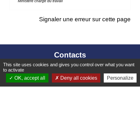
Ministère chargé du travail
Signaler une erreur sur cette page
Contacts
This site uses cookies and gives you control over what you want
Mairie d’Izieu
to activate
25, rue des Lauzes
OK, accept all
Deny all cookies
Personalize
01300 Izieu - FRANCE
+33 4 79 87 23 00
Contact par formulaire
Liens collectivités