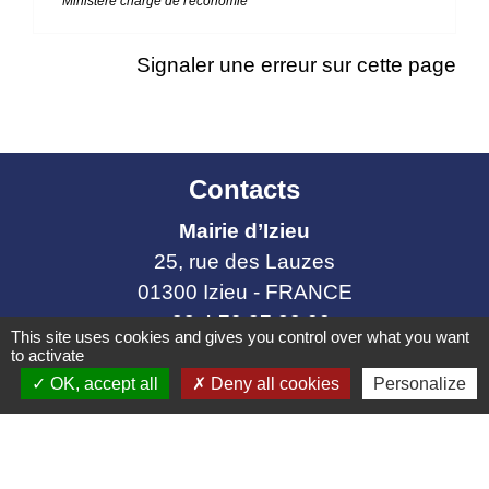
Ministère chargé de l'économie
Signaler une erreur sur cette page
Contacts
Mairie d’Izieu
25, rue des Lauzes
01300 Izieu - FRANCE
+33 4 79 87 23 00
This site uses cookies and gives you control over what you want
to activate
Contact par formulaire
OK, accept all
Deny all cookies
Personalize
Liens collectivités