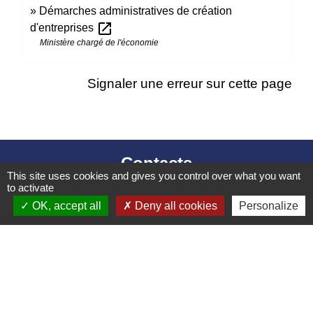
Démarches administratives de création
open_in_new
d'entreprises
Ministère chargé de l'économie
Signaler une erreur sur cette page
Contacts
This site uses cookies and gives you control over what you want
to activate
Mairie d’Izieu
OK, accept all
Deny all cookies
Personalize
25, rue des Lauzes
01300 Izieu - FRANCE
+33 4 79 87 23 00
Contact par formulaire