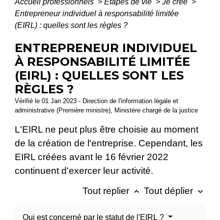
Accueil professionnels
>
Étapes de vie
>
Je crée
>
Entrepreneur individuel à responsabilité limitée
(EIRL) : quelles sont les règles ?
ENTREPRENEUR INDIVIDUEL
À RESPONSABILITÉ LIMITÉE
(EIRL) : QUELLES SONT LES
RÈGLES ?
Vérifié le 01 Jan 2023 - Direction de l'information légale et
administrative (Première ministre), Ministère chargé de la justice
L'EIRL ne peut plus être choisie au moment
de la création de l'entreprise. Cependant, les
EIRL créées avant le 16 février 2022
continuent d'exercer leur activité.
Tout replier
Tout déplier
keyboard_arrow_up
keyboard_arrow_down
Qui est concerné par le statut de l'EIRL ?