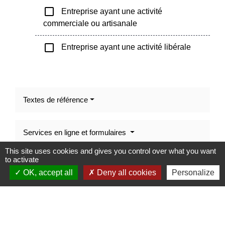
check_box_outline_blank
Entreprise ayant une activité
commerciale ou artisanale
check_box_outline_blank
Entreprise ayant une activité libérale
Textes de référence
Services en ligne et formulaires
This site uses cookies and gives you control over what you want
Signaler une erreur sur cette page
to activate
OK, accept all
Deny all cookies
Personalize
Contacts