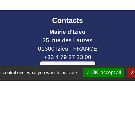
Contacts
Mairie d’Izieu
25, rue des Lauzes
01300 Izieu - FRANCE
+33 4 79 87 23 00
Contact par formulaire
 control over what you want to activate
OK, accept all
collectivités
e communes Bugey Sud
ier Cordon
t Gelignieux
tel