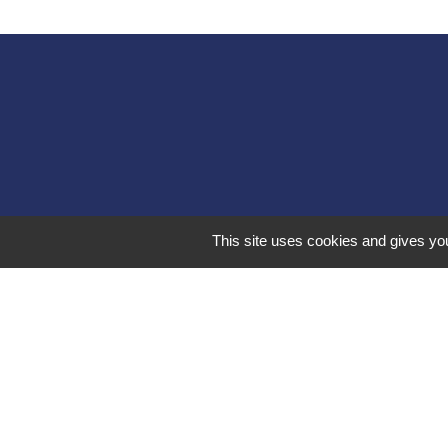
This site uses cookies and gives you
Liens 
Communauté d
Commune Brégn
Commune Murs e
Sitcom de Mores