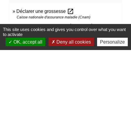
open_in_new
Déclarer une grossesse
Caisse nationale d'assurance maladie (Cnam)
Victime d'un accident ? Déclarez-le à l'Assurance
This site uses cookies and gives you control over what you want
open_in_new
Maladie
to activate
Caisse nationale d'assurance maladie (Cnam)
OK, accept all
Deny all cookies
Personalize
Signaler une erreur sur cette page
Contacts
Mairie d’Izieu
25, rue des Lauzes
01300 Izieu - FRANCE
+33 4 79 87 23 00