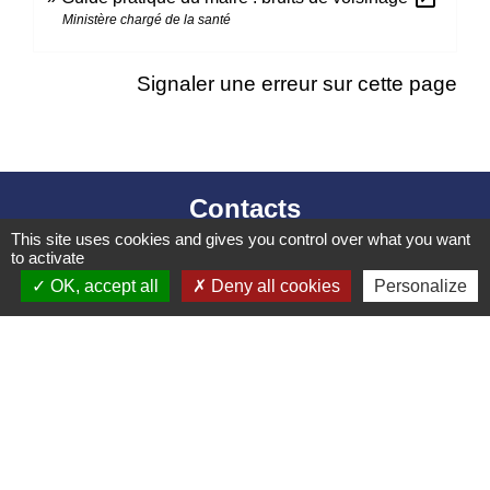
Ministère chargé de la santé
Signaler une erreur sur cette page
Contacts
This site uses cookies and gives you control over what you want
Mairie d’Izieu
to activate
25, rue des Lauzes
OK, accept all
Deny all cookies
Personalize
01300 Izieu - FRANCE
+33 4 79 87 23 00
Contact par formulaire
Liens collectivités