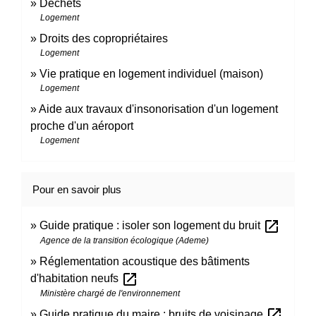
Déchets
Logement
Droits des copropriétaires
Logement
Vie pratique en logement individuel (maison)
Logement
Aide aux travaux d'insonorisation d'un logement
proche d'un aéroport
Logement
Pour en savoir plus
open_in_new
Guide pratique : isoler son logement du bruit
Agence de la transition écologique (Ademe)
Réglementation acoustique des bâtiments
open_in_new
d'habitation neufs
Ministère chargé de l'environnement
open_in_new
Guide pratique du maire : bruits de voisinage