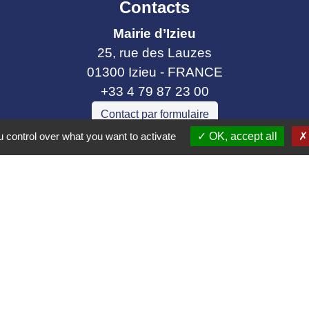
Contacts
Mairie d’Izieu
25, rue des Lauzes
01300 Izieu - FRANCE
+33 4 79 87 23 00
Contact par formulaire
 control over what you want to activate
OK, accept all
collectivités
e communes Bugey Sud
ier Cordon
t Gelignieux
tel
ax