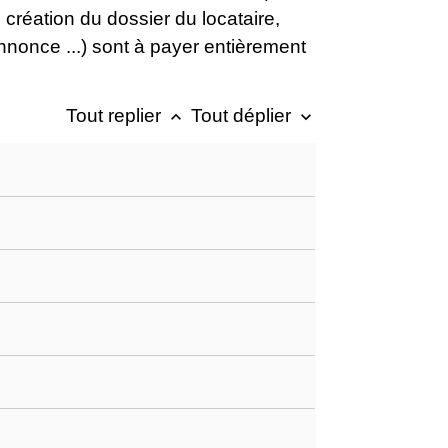
, création du dossier du locataire,
'annonce ...) sont à payer entièrement
Tout replier
Tout déplier
keyboard_arrow_up
keyboard_arrow_down