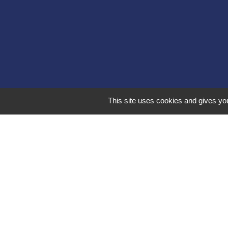
This site uses cookies and gives you
Liens 
Communauté d
Commune Brégn
Commune Murs e
Sitcom de Mores
Bugey Sud Trim