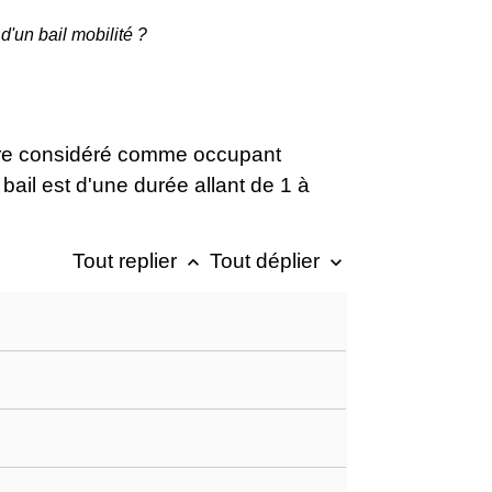
d'un bail mobilité ?
taire considéré comme occupant
bail est d'une durée allant de 1 à
Tout replier
Tout déplier
keyboard_arrow_up
keyboard_arrow_down