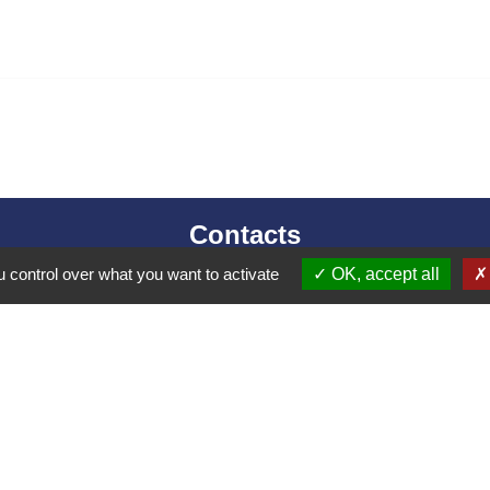
Contacts
Mairie d’Izieu
 control over what you want to activate
OK, accept all
25, rue des Lauzes
01300 Izieu - FRANCE
+33 4 79 87 23 00
Contact par formulaire
collectivités