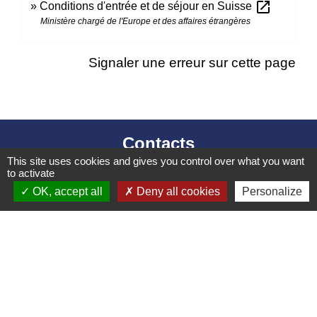
open_in_new
Conditions d'entrée et de séjour en Suisse
Ministère chargé de l'Europe et des affaires étrangères
Signaler une erreur sur cette page
Contacts
This site uses cookies and gives you control over what you want
Mairie d’Izieu
to activate
25, rue des Lauzes
OK, accept all
Deny all cookies
Personalize
01300 Izieu - FRANCE
+33 4 79 87 23 00
Contact par formulaire
Liens collectivités