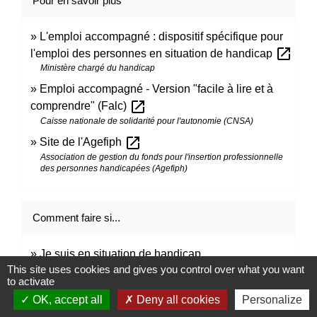
Pour en savoir plus
L'emploi accompagné : dispositif spécifique pour
open_in_new
l'emploi des personnes en situation de handicap
Ministère chargé du handicap
Emploi accompagné - Version "facile à lire et à
open_in_new
comprendre" (Falc)
Caisse nationale de solidarité pour l'autonomie (CNSA)
open_in_new
Site de l'Agefiph
Association de gestion du fonds pour l'insertion professionnelle
des personnes handicapées (Agefiph)
Comment faire si...
Je suis en situation de handicap
This site uses cookies and gives you control over what you want
to activate
Signaler une erreur sur cette page
OK, accept all
Deny all cookies
Personalize