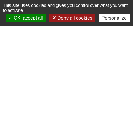
This site uses cookies and gives you control over what you want
01300 Izieu - FRANCE
to activate
+33 4 79 87 23 00
OK, accept all
Deny all cookies
Personalize
Contact par formulaire
Liens collectivités
Communauté de communes Bugey Sud
Commune Brégnier Cordon
Commune Murs et Gelignieux
Sitcom de Morestel
Bugey Sud Trimax
Mentions légales
-
Politique de confidentialité
-
Accessibilité
-
Plan du site
-