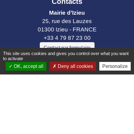
Contacts
Mairie d’Izieu
25, rue des Lauzes
01300 Izieu - FRANCE
+33 4 79 87 23 00
Contact par formulaire
This site uses cookies and gives you control over what you want
to activate
OK, accept all
Deny all cookies
Personalize
Liens collectivités
Communauté de communes Bugey Sud
Commune Brégnier Cordon
Commune Murs et Gelignieux
Sitcom de Morestel
Bugey Sud Trimax
Mentions légales
-
Politique de confidentialité
-