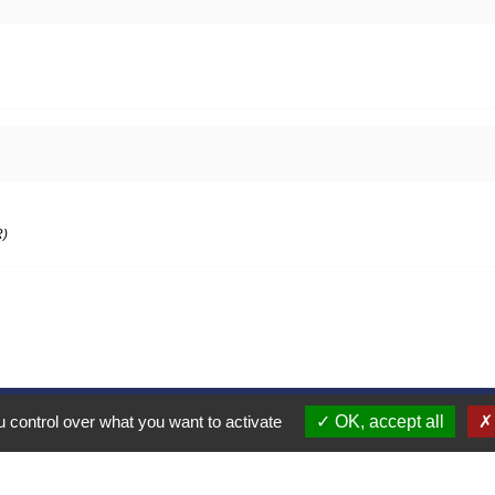
R)
Contacts
 control over what you want to activate
OK, accept all
Mairie d’Izieu