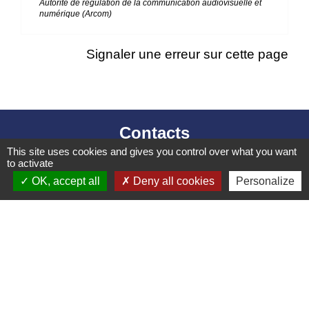
Autorité de régulation de la communication audiovisuelle et
numérique (Arcom)
Signaler une erreur sur cette page
Contacts
This site uses cookies and gives you control over what you want
Mairie d’Izieu
to activate
25, rue des Lauzes
OK, accept all
Deny all cookies
Personalize
01300 Izieu - FRANCE
+33 4 79 87 23 00
Contact par formulaire
Liens collectivités