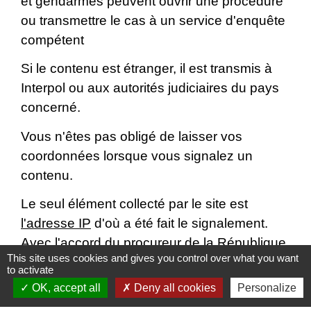
et gendarmes peuvent ouvrir une procédure
ou transmettre le cas à un service d'enquête
compétent
Si le contenu est étranger, il est transmis à
Interpol ou aux autorités judiciaires du pays
concerné.
Vous n'êtes pas obligé de laisser vos
coordonnées lorsque vous signalez un
contenu.
Le seul élément collecté par le site est
l'adresse IP
d'où a été fait le signalement.
Avec l'accord du procureur de la République,
This site uses cookies and gives you control over what you want
les policiers et gendarmes ont la possibilité,
to activate
par la suite, de rechercher une personne
OK, accept all
Deny all cookies
Personalize
ayant fait un signalement.