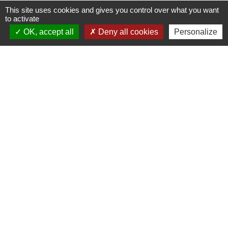
This site uses cookies and gives you control over what you want
to activate
Contacts
OK, accept all
Deny all cookies
Personalize
Mairie d’Izieu
25, rue des Lauzes
01300 Izieu - FRANCE
+33 4 79 87 23 00
Contact par formulaire
Liens collectivités
Communauté de communes Bugey Sud
Commune Brégnier Cordon
Commune Murs et Gelignieux
Sitcom de Morestel