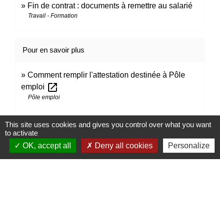
Fin de contrat : documents à remettre au salarié
Travail - Formation
Pour en savoir plus
Comment remplir l'attestation destinée à Pôle
open_in_new
emploi
Pôle emploi
This site uses cookies and gives you control over what you want
Signaler une erreur sur cette page
to activate
OK, accept all
Deny all cookies
Personalize
Contacts
Mairie d’Izieu
25, rue des Lauzes