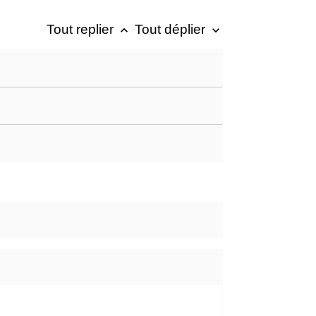
Tout replier
Tout déplier
keyboard_arrow_up
keyboard_arrow_down