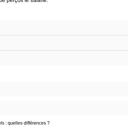
 perçoit le salarié.
ls : quelles différences ?