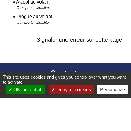
Alcool au volant
Transports - Mobilité
Drogue au volant
Transports - Mobilité
Signaler une erreur sur cette page
Contacts
This site uses cookies and gives you control over what you want
to activate
Mairie d’Izieu
OK, accept all
Deny all cookies
Personalize
25, rue des Lauzes
01300 Izieu - FRANCE
+33 4 79 87 23 00
Contact par formulaire